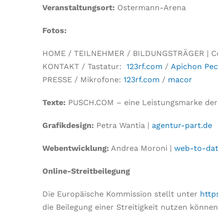
Veranstaltungsort:
Ostermann-Arena
Fotos:
HOME / TEILNEHMER / BILDUNGSTRÄGER | C
KONTAKT / Tastatur:
123rf.com
/
Apichon Pe
PRESSE / Mikrofone:
123rf.com
/
macor
Texte:
PUSCH.COM – eine Leistungsmarke der 
Grafikdesign:
Petra Wantia |
agentur-part.de
Webentwicklung:
Andrea Moroni |
web-to-da
Online-Streitbeilegung
Die Europäische Kommission stellt unter
http
die Beilegung einer Streitigkeit nutzen könne